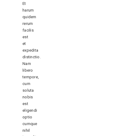
Et
harum
quidem
rerum
facilis
est
et
expedita
distinctio.
Nam
libero
tempore,
cum
soluta
nobis
est
eligendi
optio
cumque
nihil