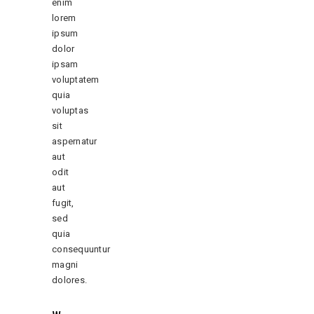
enim
lorem
ipsum
dolor
ipsam
voluptatem
quia
voluptas
sit
aspernatur
aut
odit
aut
fugit,
sed
quia
consequuntur
magni
dolores.