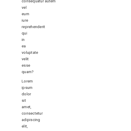
consequatur autem
vel
eum
iure
reprehenderit
qui
in
ea
voluptate
velit
esse
quam?
Lorem
ipsum
dolor
sit
amet,
consectetur
adipiscing
elit,