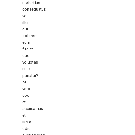
molestiae
consequatur,
vel
illum
qui
dolorem
eum
fugiat
quo
voluptas
nulla
pariatur?
At
vero
eos
et
accusamus
et
iusto
odio