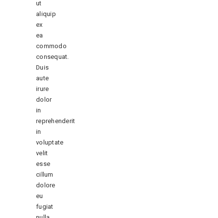
ut
aliquip
ex
ea
commodo
consequat.
Duis
aute
irure
dolor
in
reprehenderit
in
voluptate
velit
esse
cillum
dolore
eu
fugiat
nulla