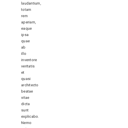
laudantium,
totam
rem
aperiam,
eaque
ipsa
quae
ab
illo
inventore
veritatis
et
quasi
architecto
beatae
vitae
dicta
sunt
explicabo.
Nemo