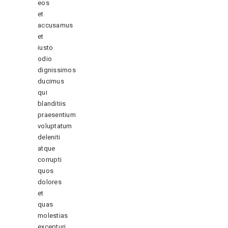
eos
et
accusamus
et
iusto
odio
dignissimos
ducimus
qui
blanditiis
praesentium
voluptatum
deleniti
atque
corrupti
quos
dolores
et
quas
molestias
excepturi