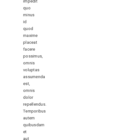
impedit
quo
minus
id
quod
maxime
placeat
facere
possimus,
omnis
voluptas
assumenda
est,
omnis
dolor
repellendus.
Temporibus
autem
quibusdam
et
aut