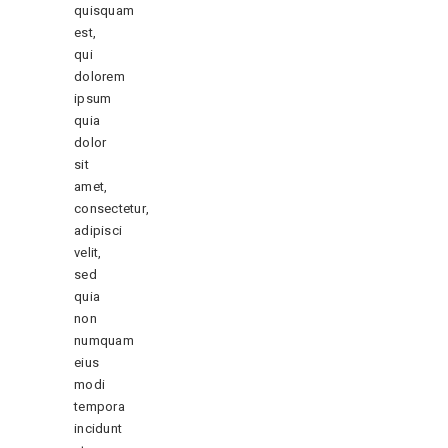
quisquam
est,
qui
dolorem
ipsum
quia
dolor
sit
amet,
consectetur,
adipisci
velit,
sed
quia
non
numquam
eius
modi
tempora
incidunt