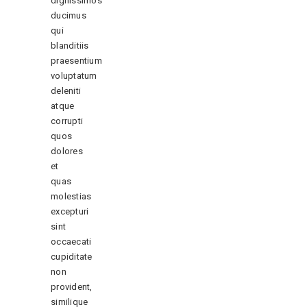
dignissimos
ducimus
qui
blanditiis
praesentium
voluptatum
deleniti
atque
corrupti
quos
dolores
et
quas
molestias
excepturi
sint
occaecati
cupiditate
non
provident,
similique