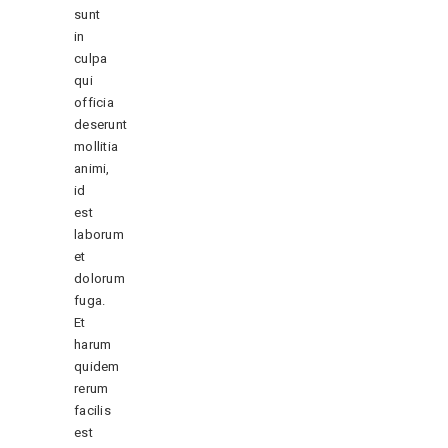
sunt
in
culpa
qui
officia
deserunt
mollitia
animi,
id
est
laborum
et
dolorum
fuga.
Et
harum
quidem
rerum
facilis
est