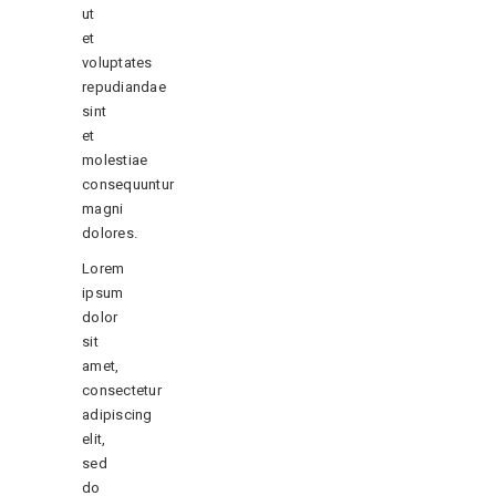
ut
et
voluptates
repudiandae
sint
et
molestiae
consequuntur
magni
dolores.
Lorem
ipsum
dolor
sit
amet,
consectetur
adipiscing
elit,
sed
do