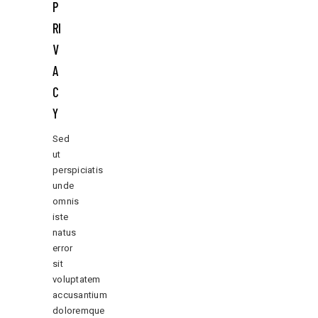
P
RI
V
A
C
Y
Sed
ut
perspiciatis
unde
omnis
iste
natus
error
sit
voluptatem
accusantium
doloremque