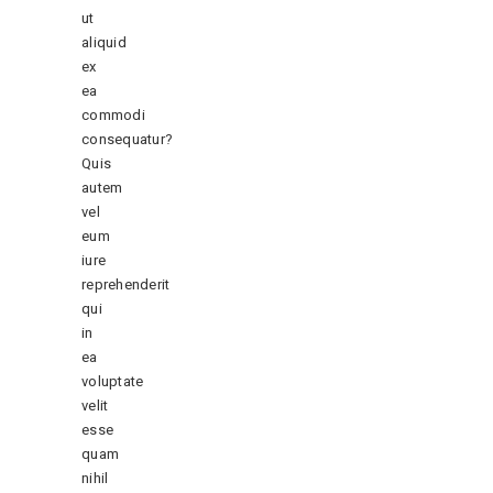
ut
aliquid
ex
ea
commodi
consequatur?
Quis
autem
vel
eum
iure
reprehenderit
qui
in
ea
voluptate
velit
esse
quam
nihil