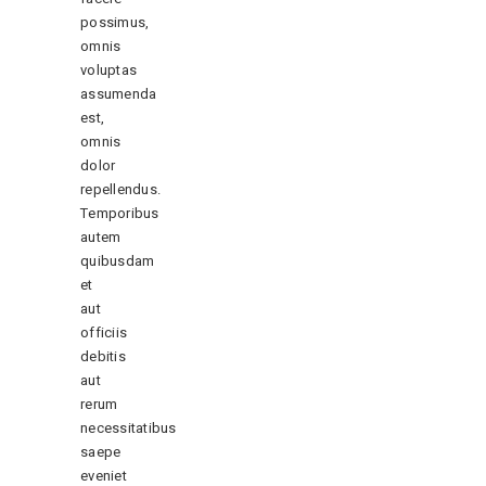
possimus,
omnis
voluptas
assumenda
est,
omnis
dolor
repellendus.
Temporibus
autem
quibusdam
et
aut
officiis
debitis
aut
rerum
necessitatibus
saepe
eveniet