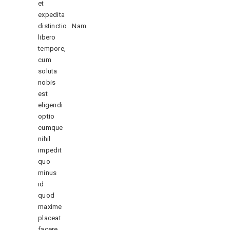
et
expedita
distinctio. Nam
libero
tempore,
cum
soluta
nobis
est
eligendi
optio
cumque
nihil
impedit
quo
minus
id
quod
maxime
placeat
facere