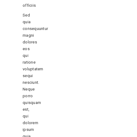
officiis
Sed
quia
consequuntur
magni
dolores
eos
qui
ratione
voluptatem
sequi
nesciunt.
Neque
porro
quisquam
est,
qui
dolorem
ipsum
quia