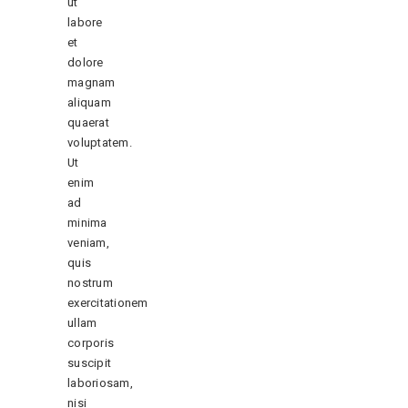
ut
labore
et
dolore
magnam
aliquam
quaerat
voluptatem.
Ut
enim
ad
minima
veniam,
quis
nostrum
exercitationem
ullam
corporis
suscipit
laboriosam,
nisi