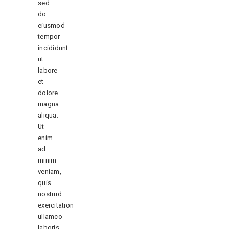
sed
do
eiusmod
tempor
incididunt
ut
labore
et
dolore
magna
aliqua.
Ut
enim
ad
minim
veniam,
quis
nostrud
exercitation
ullamco
laboris