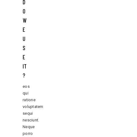
D
O
W
E
U
S
E
IT
?
eos
qui
ratione
voluptatem
sequi
nesciunt.
Neque
porro